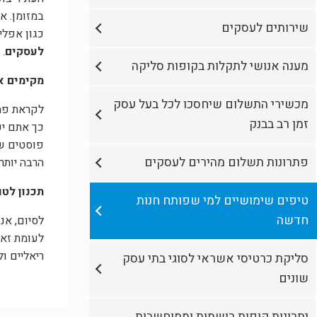
במזומן. א
שירותים לעסקים
כגון אפלי
לעסקים
.
מענה אנושי לתקלות בקופות סליקה
מקימים א
מכשירי התשלום שיחסכו לכל בעל עסק
לקראת פתי
זמן רב בבנק
כך אתם יכ
פוסטים שי
פתרונות תשלום מהירים לעסקים
הרבה יותר 
תכנון לטו
טיפים שימושיים למי שפותח חנות
חדשה
לסיום, אנ
לעומת זאת
ריאליים ו
סליקת כרטיסי אשראי לסוגי בתי עסק
שונים
יתרונות קופות רושמות וממוחשבות