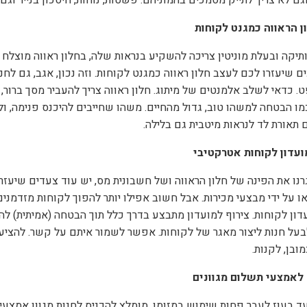
וגם לא צריך לתייק מסמכים בהמוניהם. פשטות, נוחות, חיסכון בנייר וגם
ן הראווה כמגנט לקוחות
ותיקה ובעלת מוניטין צריכה להשקיע בנראות שלה, בחלון ראווה מוצלח 
ם שיעזרו לכם לעצב חלון ראווה כמגנט לקוחות. וזה נכון, אגב, גם לחנו
. כדאי לשלב אלמנטים של מיתוג. חלון ראווה צריך להעביר מסך ברור, ל
מו הבטחה למשהו טוב, גדול מהחיים. משהו שחייבים להיכנס פנימה, ול
תאורת לד לנראות מיטבית גם בלילה.
ועדון לקוחות אטרקטיבי
נו את הפינה של חלון הראווה ושל חשבונית מס, יש עוד צעדים שיעזר
ו על ידי מבצעי מכירות. אבל חשוב אפילו יותר להפוך לקוחות מזדמני
ון לקוחות. צירוף למועדון מתבצע בדרך כלל תוך הבטחה (אמיתית) להט
ל חנות ליצור מאגר של לקוחות. אפשר לשמור איתם על קשר. להציע ב
מובן, לקנות.
לאמצעי תשלום מגוונים
ד בעוז לעבר פחות שימוש במזומן. מומלץ להכניס לחנות מגוון אמצעי