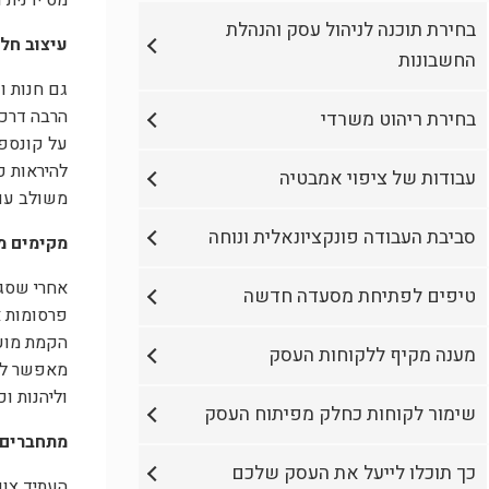
מס ידנית 
בחירת תוכנה לניהול עסק והנהלת
עיצוב חלו
החשבונות
גם חנות ו
הרבה דרכי
בחירת ריהוט משרדי
על קונספט
להיראות כ
עבודות של ציפוי אמבטיה
משולב עם 
סביבת העבודה פונקציונאלית ונוחה
מקימים מ
אחרי שסגר
טיפים לפתיחת מסעדה חדשה
פרסומות א
הקמת מועד
מענה מקיף ללקוחות העסק
מאפשר לבע
וליהנות וכ
שימור לקוחות כחלק מפיתוח העסק
מתחברים 
כך תוכלו לייעל את העסק שלכם
העתיד צוע