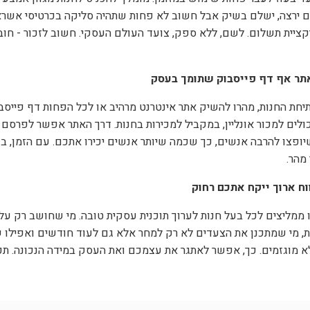
ם ירצה, ישלם בשיק אבל חשוב לא פחות שתהיה סליקה בכרטיסי אשרא
קציית תשלום. לשם, ללא ספק, צועד העולם העסקי. חשוב לזכור - חו
תר אף דף פייסבוק שתומך בעסק
חת החנות, מהרו להשיק אתר אינטרנט מרהיב או לכל הפחות דף פייסבוק
ולים למכור אונליין, במקביל למכירות בחנות. דרך האתר אפשר לפרסם
ופצו להרבה אנשים, כך שכמה שיותר אנשים יכירו אתכם. עם הזמן, ב
מהר.
וח ארוך ייקח אתכם רחוק
ו ממליצים לכל בעל חנות לערוך תוכנית עסקית טובה. מי שחושב רק 
, מי שמתכנן את הצעדים לא רק למחר אלא גם לעוד חודשים ואפילו שנ
לא מוגזמים. כך, אפשר לאתגר את עצמכם ואת העסק במידה הנכונה. תכנ