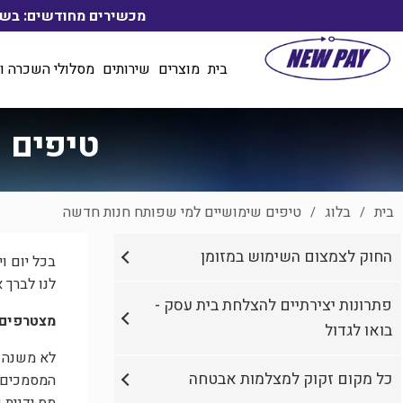
מכשירים מחודשים: בשיטת ליסינג החל מ- 55₪ לחודש, בכפו
בית
מוצרים
שירותים
מסלולי השכרה ו
טיפים 
בית
בלוג
טיפים שימושיים למי שפותח חנות חדשה
/
/
החוק לצמצום השימוש במזומן
בכל יום ו
לנו לברך 
פתרונות יצירתיים להצלחת בית עסק -
מצטרפים 
בואו לגדול
לא משנה א
כל מקום זקוק למצלמות אבטחה
המסמכים 