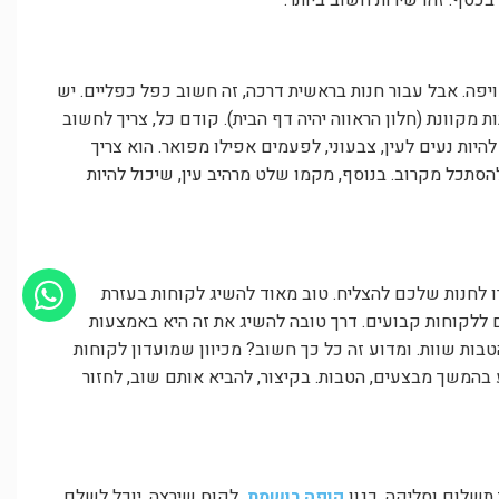
 בכסף. זהו שירות חשוב ביותר.
ויפה. אבל עבור חנות בראשית דרכה, זה חשוב כפל כפליים. יש
ת מקוונת (חלון הראווה יהיה דף הבית). קודם כל, צריך לחשוב
היות נעים לעין, צבעוני, לפעמים אפילו מפואר. הוא צריך
הסתכל מקרוב. בנוסף, מקמו שלט מרהיב עין, שיכול להיות
ו לחנות שלכם להצליח. טוב מאוד להשיג לקוחות בעזרת
ם ללקוחות קבועים. דרך טובה להשיג את זה היא באמצעות
בות שוות. ומדוע זה כל כך חשוב? מכיוון שמועדון לקוחות
המשך מבצעים, הטבות. בקיצור, להביא אותם שוב, לחזור
 תשלום וסליקה, כגון
קופה רושמת.
לקוח שירצה, יוכל לשלם