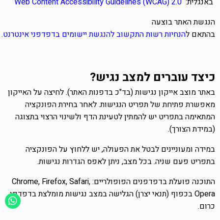
באנגלית:
Web Content Accessibility Guidelines (WCAG) 2.0
הנגשת האתר בוצעה
בהתאם ל
הנחיות
רשות
התקשוב
להנגשת
יישומים
בדפדפני
אינטרנט
.
כיצד עוברים למצב נגיש?
באתר מוצב אייקון נגישות (בד"כ בדפנות האתר). לחיצה על האייקון
מאפשרת פתיחת של תפריט הנגישות. לאחר בחירת הפונקציה
המתאימה בתפריט יש להמתין לטעינת הדף ולשינוי הרצוי בתצוגה
(במידת הצורך).
במידה ומעוניינים לבטל את הפעולה, יש ללחוץ על הפונקציה
בתפריט פעם שניה. בכל מצב, ניתן לאפס הגדרות נגישות.
התוכנה פועלת בדפדפנים הפופולריים:
Chrome, Firefox, Safari,
Opera
בכפוף (תנאי יצרן) הגלישה במצב נגישות מומלצת בדפדפן
כרום.