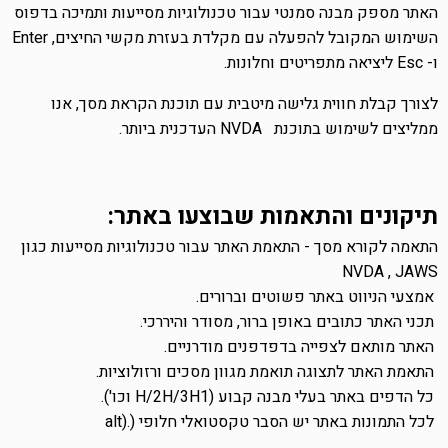
האתר מספק מבנה סמנטי עבור טכנולוגיות מסייעות ותמיכה בדפוס
השימוש המקובל להפעלה עם מקלדת בעזרת מקשי החיצים,
Enter
ו-
Esc
ליציאה מתפריטים וחלונות.
לצורך קבלת חווית גלישה מיטבית עם תוכנת הקראת מסך, אנו
ממליצים לשימוש בתוכנת
NVDA
העדכנית ביותר.
תיקונים והתאמות שבוצעו באתר:
התאמה לקורא מסך - התאמת האתר עבור טכנולוגיות מסייעות כגון
NVDA , JAWS
אמצעי הניווט באתר פשוטים וברורים.
תכני האתר כתובים באופן ברור, מסודר והיררכי.
האתר מותאם לצפייה בדפדפנים מודרניים.
התאמת האתר לתצוגה תואמת מגוון מסכים ורזולוציות.
כל הדפים באתר בעלי מבנה קבוע (1
H/2H/3H
וכו').
לכל התמונות באתר יש הסבר טקסטואלי חלופי (
alt).