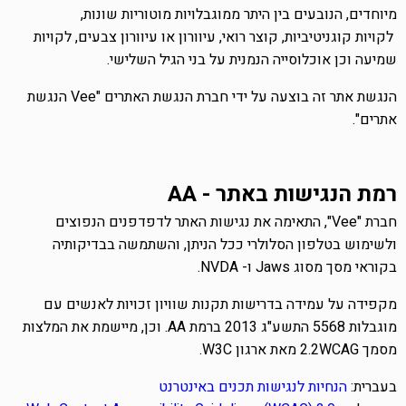
מיוחדים, הנובעים בין היתר ממוגבלויות מוטוריות שונות,
לקויות קוגניטיביות, קוצר רואי, עיוורון או עיוורון צבעים, לקויות
שמיעה וכן אוכלוסייה הנמנית על בני הגיל השלישי.
הנגשת אתר זה בוצעה על ידי חברת הנגשת האתרים "
Vee
הנגשת
אתרים".
רמת הנגישות באתר -
AA
חברת "
Vee
", התאימה את נגישות האתר לדפדפנים הנפוצים
ולשימוש בטלפון הסלולרי ככל הניתן, והשתמשה בבדיקותיה
בקוראי מסך מסוג
Jaws
ו-
NVDA
.
מקפידה על עמידה בדרישות תקנות שוויון זכויות לאנשים עם
מוגבלות 5568 התשע"ג 2013 ברמת
AA
. וכן, מיישמת את המלצות
מסמך
WCAG
2.2 מאת ארגון
W3C
.
בעברית:
הנחיות
לנגישות
תכנים
באינטרנט