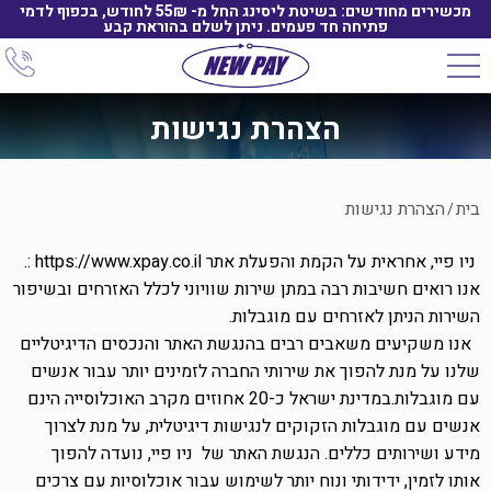
מכשירים מחודשים: בשיטת ליסינג החל מ- 55₪ לחודש, בכפוף לדמי
פתיחה חד פעמים. ניתן לשלם בהוראת קבע
הצהרת נגישות
בית
הצהרת נגישות
/
ניו פיי
, אחראית על הקמת והפעלת אתר
: https://www.xpay.co.il
.
אנו רואים חשיבות רבה במתן שירות שוויוני לכלל האזרחים ובשיפור
השירות הניתן לאזרחים עם מוגבלות.
אנו משקיעים משאבים רבים בהנגשת האתר והנכסים הדיגיטליים
שלנו על מנת להפוך את שירותי החברה לזמינים יותר עבור אנשים
עם מוגבלות.במדינת ישראל כ-20 אחוזים מקרב האוכלוסייה הינם
אנשים עם מוגבלות הזקוקים לנגישות דיגיטלית, על מנת לצרוך
מידע ושירותים כללים. הנגשת האתר של
ניו פיי
, נועדה להפוך
אותו לזמין, ידידותי ונוח יותר לשימוש עבור אוכלוסיות עם צרכים