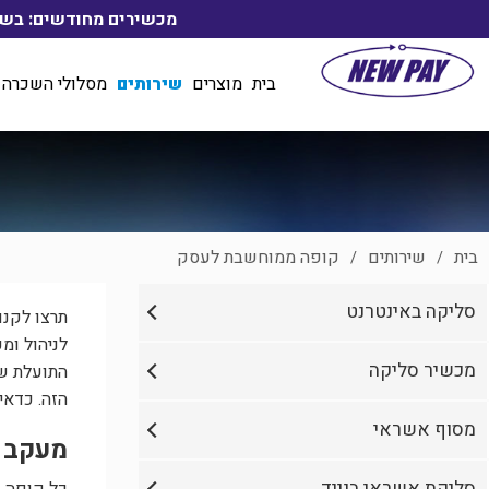
מכשירים מחודשים: בשיטת ליסינג החל מ- 55₪ לחודש, בכפו
בית
מוצרים
שירותים
מסלולי השכרה 
בית
שירותים
קופה ממוחשבת לעסק
/
/
סליקה באינטרנט
תרצו לקנו
לניהול ומ
מכשיר סליקה
התועלת של
הזה. כדאי
מסוף אשראי
מעקב 
סליקת אשראי בנייד