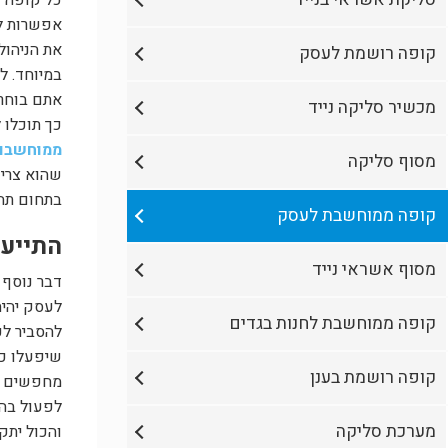
כל קופה ש
אפשרות למ
את הניהול
קופה רושמת לעסק
במיוחד. ל
אתם בוחרי
מכשיר סליקה נייד
כך תוכלו 
ממוחשבו
מסוף סליקה
שהוא צריך
בתחום תהי
קופה ממוחשבת לעסק
התייעצ
מסוף אשראי נייד
דבר נוסף
לעסק יהיה
קופה ממוחשבת לחנות בגדים
להסביר לכ
שיפעלו כך
קופה רושמת בענן
מחפשים בכ
לפעול בהק
מערכת סליקה
והכול יתק