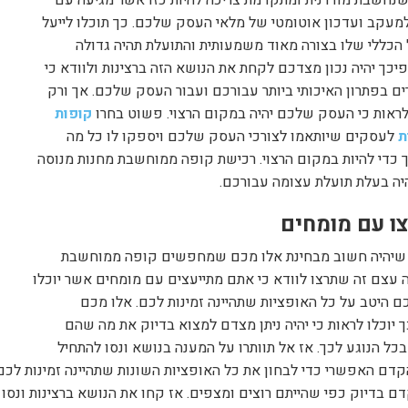
נחשבת מודרנית ומתקדמת צריכה להיות כזו אשר מגיעה עם
עקב ועדכון אוטומטי של מלאי העסק שלכם. כך תוכלו לייעל
 הכללי שלו בצורה מאוד משמעותית והתועלת תהיה גדולה
פיכך יהיה נכון מצדכם לקחת את הנושא הזה ברצינות ולוודא כי
ם בפתרון האיכותי ביותר עבורכם ועבור העסק שלכם. אך ורק
לראות כי העסק שלכם יהיה במקום הרצוי. פשוט בחרו
קופות
ת
לעסקים שיותאמו לצורכי העסק שלכם ויספקו לו כל מה
 כדי להיות במקום הרצוי. רכישת קופה ממוחשבת מחנות מנוסה
ה בעלת תועלת עצומה עבורכם.
ו עם מומחים
 שיהיה חשוב מבחינת אלו מכם שמחפשים קופה ממוחשבת
 עצם זה שתרצו לוודא כי אתם מתייעצים עם מומחים אשר יוכלו
ם היטב על כל האופציות שתהיינה זמינות לכם. אלו מכם
 יוכלו לראות כי יהיה ניתן מצדם למצוא בדיוק את מה שהם
ל הנוגע לכך. אז אל תוותרו על המענה בנושא ונסו להתחיל
דם האפשרי כדי לבחון את כל האופציות השונות שתהיינה זמינות לכם בכ
דם בדיוק כפי שהייתם רוצים ומצפים. אז קחו את הנושא ברצינות ונסו