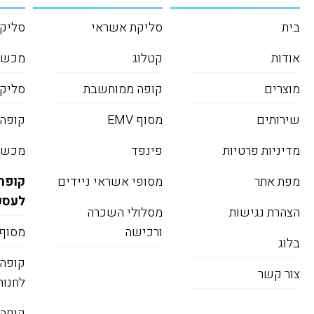
בית
סליקת אשראי
סליקה
אודות
קטלוג
מכשי
מוצרים
קופה ממוחשבת
סליקת
שירותים
מסוף EMV
קופה
מדיניות פרטיות
פינפד
מכשיר
מפת אתר
מסופי אשראי ניידים
קופה
לעסק
הצהרת נגישות
מסלולי השכרה
ורכישה
מסוף 
בלוג
קופה
צור קשר
לחנות
קופה 