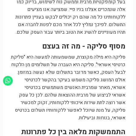
בעל קומפקטיות מרבית וממשק נוח לשימוש, בדיוק כמו
אלה שנמכרים אצלנו בניו פיי. שמציעה אנו מציעים
ללקוחותינו כל מה שהם רק יכולים לבקש בעניין פתרונות
התשלום. לפיכך נמליץ לכל אחד מכם לפנות לחברה אם
תהיו מעוניינים להשיג את הטוב ביותר עבור העסק שלכם.
מסוף סליקה - מה זה בעצם
סליקה היא מילה מקוצרת, שמשמעותה למעשה היא "סליקת
כרטיסי אשראי". סליקה היא העברה של תשלומים מן הלקוח
לבעל העסק, כאשר מדובר בתשלום שלא נעשה במזומן.
אולם המושג סליקה משמש בעיקר בהקשר לכרטיסי
אשראי, מאחר שמרבית האנשים משתמשים בכרטיסי
אשראי לביצוע של מרבית ההוצאות שלהם. לכן כל עסק
אשר רוצה לתת שירות איכותי ללקוחותיו, זקוק למכשיר
סליקה, על מנת שיוכל לאפשר ללקוחותיו תשלום בכרטיס
אשראי, בנוחות וביעילות.
התממשקות מלאה בין כל פתרונות