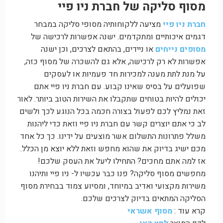
מסוף סליקה של חברת ניו פיי
חברת ניו פיי
מציעה ללקוחותיה מסופי סליקה במבחר
דגמים איכותיים ומתקדמים. ישנה אפשרות לרכישה של
מסופים נייחים
או ניידים, בהתאם לצרכים, וכן ישנה
אפשרות לא רק לרכישה, אלא גם להשכרה של מסוף כזה,
על מנת לתת מענה למכירות חד פעמיות או לעסקים
שפועלים על בסיס שאינו קבוע. עם חברת ניו פיי אתם
יכולים להיות בטוחים שתקבלו את השירות הטוב ביותר. לאור
זאת נמליץ לכם לפעול בצורה חכמה בכל הנוגע לכך ולשים
לב כי אתם יוצרים קשר עם חברת ניו פיי וזאת כדי ליהנות
משלל פתרונות התשלום אשר מוצעים על ידינו. כך כל אחד
מכם ישיג בדיוק את שהוא מחפש וזאת ללא יוצא מן הכלל.
אז למה אתם מחכים? התחילו ליעל את העסק שלכם!
מחפשים מסוף סליקה? פנו כבר עכשיו ל- ניו פיי ותיהנו
משירות מקצועי ואדיב במיוחד, ומסיוע צמוד בבחירת מסוף
הסליקה המתאים בדיוק לצרכים שלכם.
קרא עוד :
מסוף אשראי