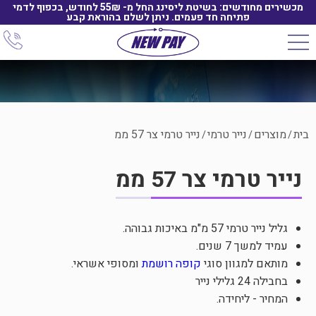
מכשירים מחודשים: בשיטת ליסינג החל מ- 55₪ לחודש, בכפוף לדמי
פתיחה חד פעמים. ניתן לשלם בהוראת קבע
בית
מוצרים
נייר טרמי
נייר טרמי צר 57 ממ
/
/
/
נייר טרמי צר 57 ממ
גליל נייר טרמי 57 מ"מ באיכות גבוהה.
עמיד למשך 7 שנים.
מותאם למגוון סוגי
קופה רושמת
ומסופי אשראי.
בחבילה 24 גלילי נייר
המחיר - ליחידה.