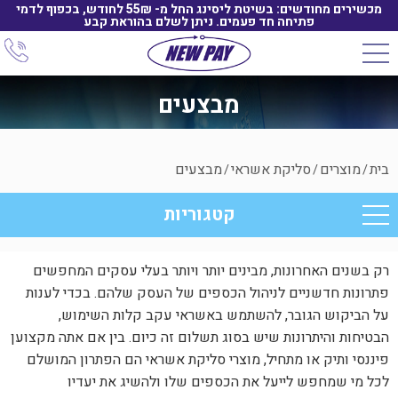
מכשירים מחודשים: בשיטת ליסינג החל מ- 55₪ לחודש, בכפוף לדמי
פתיחה חד פעמים. ניתן לשלם בהוראת קבע
מבצעים
בית
מוצרים
סליקת אשראי
מבצעים
/
/
/
קטגוריות
רק בשנים האחרונות, מבינים יותר ויותר בעלי עסקים המחפשים
פתרונות חדשניים לניהול הכספים של העסק שלהם. בכדי לענות
על הביקוש הגובר, להשתמש באשראי עקב קלות השימוש,
הבטיחות והיתרונות שיש בסוג תשלום זה כיום. בין אם אתה מקצוען
פיננסי ותיק או מתחיל, מוצרי סליקת אשראי הם הפתרון המושלם
לכל מי שמחפש לייעל את הכספים שלו ולהשיג את יעדיו