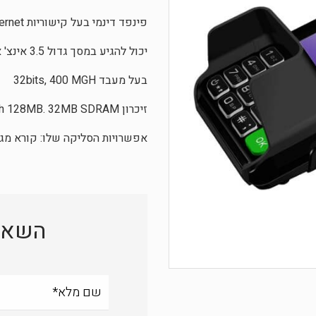
פינפד דינמי בעל קישוריות USB, RS232, Ethernet. ניתן להפעיל בו זמנית מספר יישומים.
יכול להגיע במסך גדול 3.5 אינצ' או מסך 2.4 אינצ' כולל תאורה אחורית.
בעל מעבד 32bits, 400 MGH
זיכרון Flash 128MB. 32MB SDRAM.
אפשרויות הסליקה שלו: קורא מגנטי, קורא חכם, Contactless
השארת