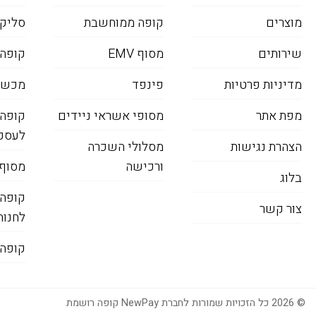
מוצרים
קופה ממוחשבת
סליקת
שירותים
מסוף EMV
קופה
מדיניות פרטיות
פינפד
מכשיר
מפת אתר
מסופי אשראי ניידים
קופה
לעסק
הצהרת נגישות
מסלולי השכרה
ורכישה
מסוף 
בלוג
קופה
צור קשר
לחנות
קופה 
© 2026 כל הזכויות שמורות לחברת NewPay קופה רושמת