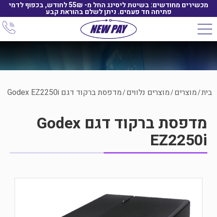
מכשירים מחודשים: בשיטת ליסינג החל מ- 55₪ לחודש, בכפוף לדמי
פתיחה חד פעמים. ניתן לשלם בהוראת קבע
בית
מוצרים
מוצרים נלווים
מדפסת ברקוד דגם Godex EZ2250i
/
/
/
מדפסת ברקוד דגם Godex
EZ2250i